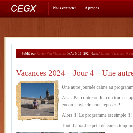
Nous contacter
A propos
Publié par
Xavier Van Vlasselaer
le Août 18, 2024 dans
A la une
,
Vacances
|
0 co
Vacances 2024 – Jour 4 – Une autr
Une autre journée calme au programm
Ah… Par contre on fera un truc cet a
encore envie de nous reposer !!!
Alors !!! Le programme est simple !!!
Tout d’abord le petit déjeuner, toujours