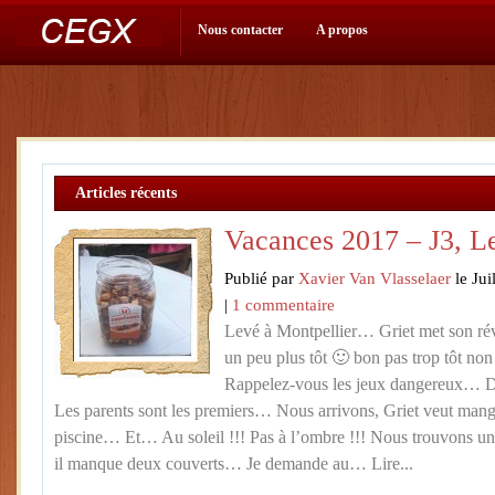
Nous contacter
A propos
Articles récents
Vacances 2017 – J3, Le
Publié par
Xavier Van Vlasselaer
le Jui
|
1 commentaire
Levé à Montpellier… Griet met son réve
un peu plus tôt 🙂 bon pas trop tôt non
Rappelez-vous les jeux dangereux… Do
Les parents sont les premiers… Nous arrivons, Griet veut mange
piscine… Et… Au soleil !!! Pas à l’ombre !!! Nous trouvons u
il manque deux couverts… Je demande au… Lire...