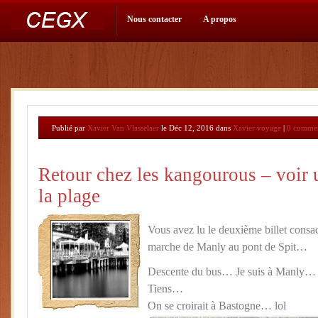
Nous contacter
A propos
Publié par
Xavier Van Vlasselaer
le Déc 12, 2016 dans
Xavier voyage
|
0 commen
Retour chez les kangourous – voir u
la plage
Vous avez lu le deuxième billet cons
marche de Manly au pont de Spit…
Descente du bus… Je suis à Manly…
Tiens…
On se croirait à Bastogne… lol