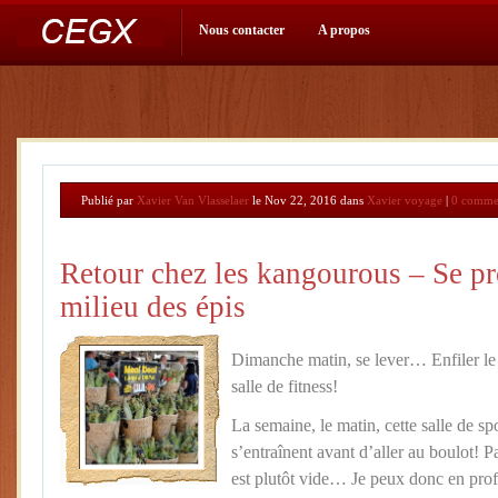
Nous contacter
A propos
Publié par
Xavier Van Vlasselaer
le Nov 22, 2016 dans
Xavier voyage
|
0 commen
Retour chez les kangourous – Se p
milieu des épis
Dimanche matin, se lever… Enfiler le 
salle de fitness!
La semaine, le matin, cette salle de sp
s’entraînent avant d’aller au boulot! P
est plutôt vide… Je peux donc en prof