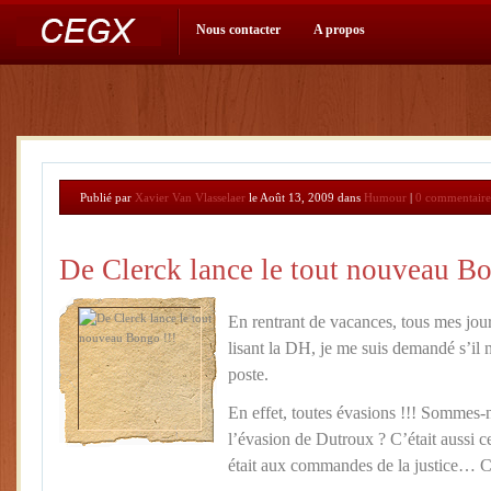
Nous contacter
A propos
Publié par
Xavier Van Vlasselaer
le Août 13, 2009 dans
Humour
|
0 commentaire
De Clerck lance le tout nouveau Bo
En rentrant de vacances, tous mes jo
lisant la DH, je me suis demandé s’il n
poste.
En effet, toutes évasions !!! Sommes-
l’évasion de Dutroux ? C’était aussi c
était aux commandes de la justice… C