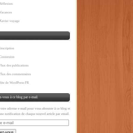
Réflexion
Vacances
Xavier voyage
Inscription
Connexion
Flux des publications
Flux des commentaires
Site de WordPress-FR
-vous à ce blog par e-mail.
 votre adresse e-mail pour vous abonner à ce blog et
une notification de chaque nouvel article par email.
ez-vous