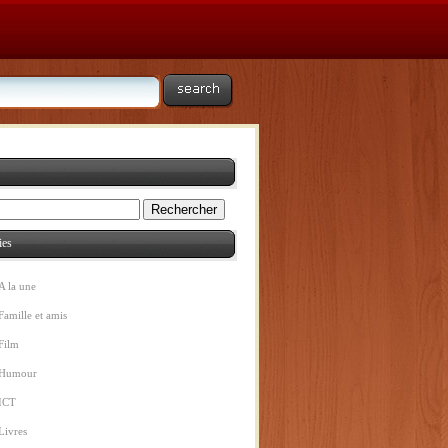
ies
A la une
Famille et amis
Film
Humour
ICT
Livres