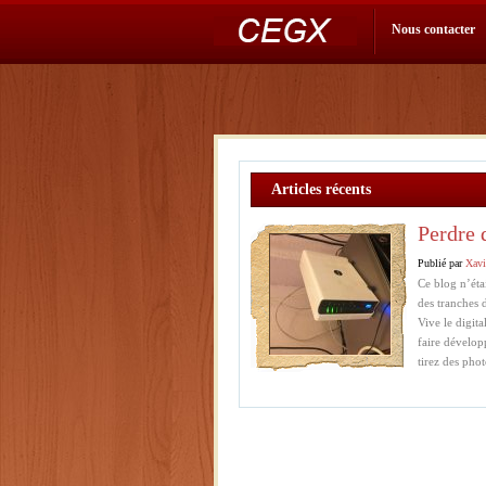
Nous contacter
Articles récents
Perdre d
Publié par
Xavi
Ce blog n’étai
des tranches 
Vive le digita
faire dévelop
tirez des pho