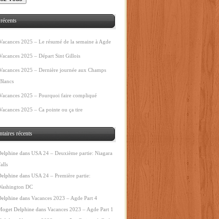
 récents
Vacances 2025 – Le résumé de la semaine à Agde
Vacances 2025 – Départ Sint Gillois
Vacances 2025 – Dernière journée aux Champs
Blancs
Vacances 2025 – Pourquoi faire compliqué
Vacances 2025 – Ca pointe ou ça tire
taires récents
Delphine
dans
USA 24 – Deuxième partie: Niagara
alls
Delphine
dans
USA 24 – Première partie:
Washington DC
Delphine
dans
Vacances 2023 – Agde Part 4
Moget Delphine
dans
Vacances 2023 – Agde Part 1