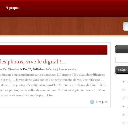
A propos
es photos, vive le digital !...
catégor
er Van Vlasselaer
le Déc 26, 2018 dans
Réflexion
|
1 commentaire
t pas un blog simplement sur les vacances, à l’origine ! Il y avait des réflexions,
de la vie, … Je vais donc vous conter une petite tranche de vie, une réflexion…
l donc ! Les photos, c’est digital aujourd’hui !!! Fini les rouleaux de film, fini de
per ses photos, de les coller dans un album !!! Tout est digital monsieur !!! Vous
tos, vous les sauvez sur un disque… Lire...
Lire plus