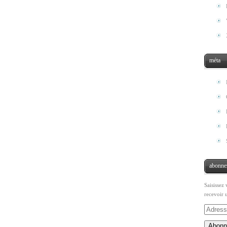
méta
abonnez
Saisissez
recevoir 
Adresse
e-
Abonn
mail