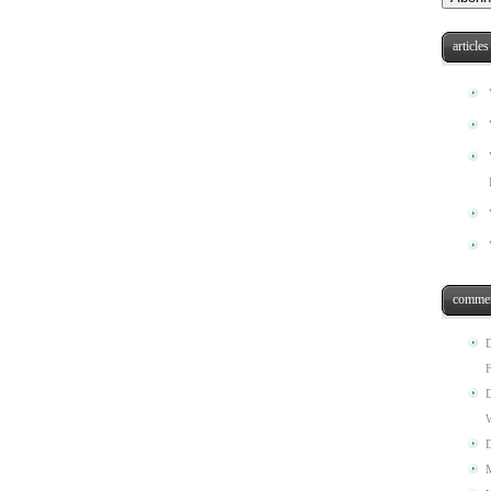
articles
commen
F